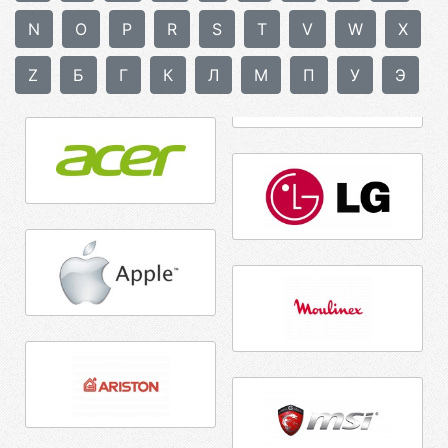
N
O
P
R
S
T
V
W
X
Z
Б
Г
К
Л
М
П
У
Э