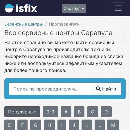
Сарапул
Сервисные центры
Производители
Все сервисные центры Сарапула
На этой странице вы можете найти сервисный
центр в Сарапуле по производителю техники.
Выберите необходимое название бренда из списка
ниже или воспользуйтесь алфавитным указателем
для более точного поиска.
Найти
Популярные
0-9
A
B
C
D
E
F
G
H
I
J
K
L
M